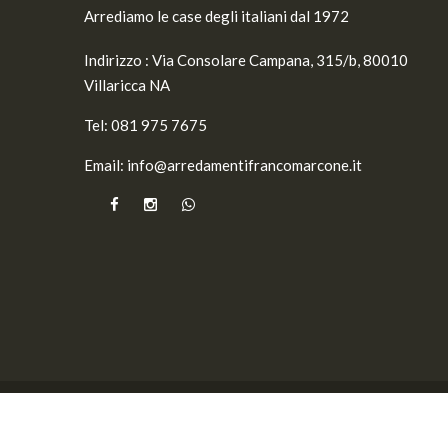
Arrediamo le case degli italiani dal 1972
Indirizzo :
Via Consolare Campana, 315/b, 80010
Villaricca NA
Tel:
081 975 7675
Email:
info@arredamentifrancomarcone.it
© 2026
Arredamenti Franco Marcone
- Dev by
VAR Co