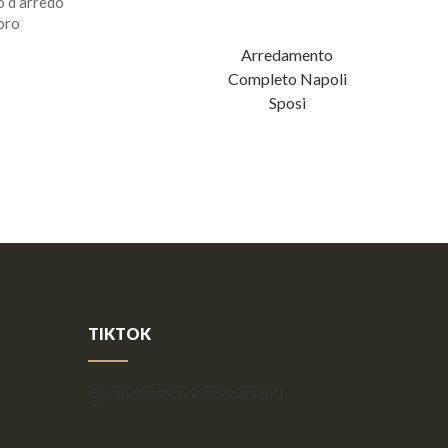
to d’arredo
loro
Arrex Fenix
Arredamento
Completo Napoli
Sposi
TIKTOK
@francomarconearredamenti