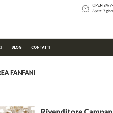
OPEN 24/7-
Aperti 7 gior
I
BLOG
CONTATTI
EA FANFANI
Arredamento
Cucina
Rivenditore Campan