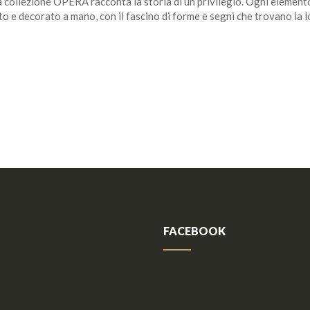
: la collezione OPERA racconta la storia di un privilegio. Ogni elemen
to e decorato a mano, con il fascino di forme e segni che trovano la 
Cucina Arrex AL 32
Cucina 
FACEBOOK