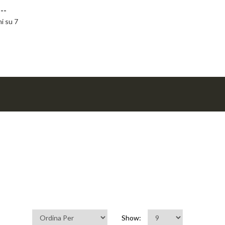
--
ni su 7
Show: