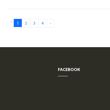
‹
1
2
3
4
›
FACEBOOK