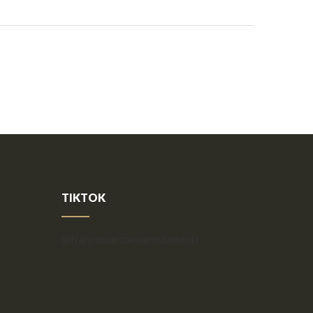
TIKTOK
@francomarconearredamenti