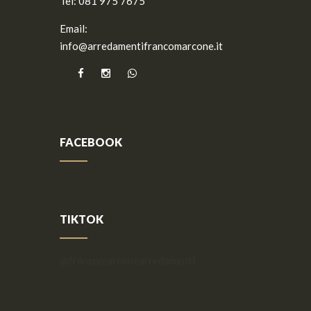
Tel:
081 975 7675
Email:
info@arredamentifrancomarcone.it
FACEBOOK
TIKTOK
@francomarconearredamenti