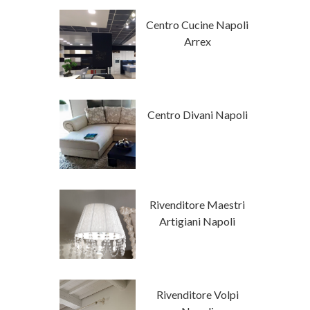
tore Napoli
Centro Cucine Napoli
a Tempo
Arrex
 Stile
Centro Divani Napoli
mporaneo
tore Napoli
Rivenditore Maestri
a Luxury
Artigiani Napoli
Classici Su
Rivenditore Volpi