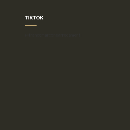
TIKTOK
@francomarconearredamenti