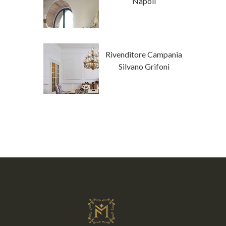
isura
Napoli
ore Campania
Rivenditore Campania
a Fanfani
Silvano Grifoni