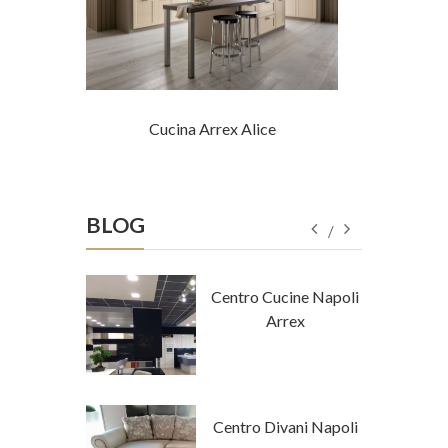
ro
Cucina Arrex Alice
Cuc
BLOG
tore Napoli
Centro Cucine Napoli
a Tempo
Arrex
 Stile
Centro Divani Napoli