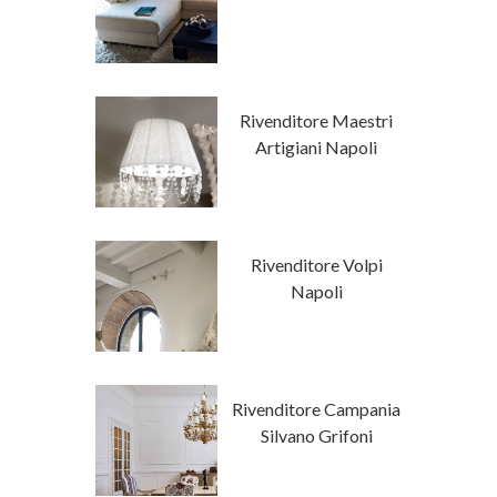
mporaneo
tore Napoli
Rivenditore Maestri
a Luxury
Artigiani Napoli
Classici Su
Rivenditore Volpi
isura
Napoli
ore Campania
Rivenditore Campania
a Fanfani
Silvano Grifoni