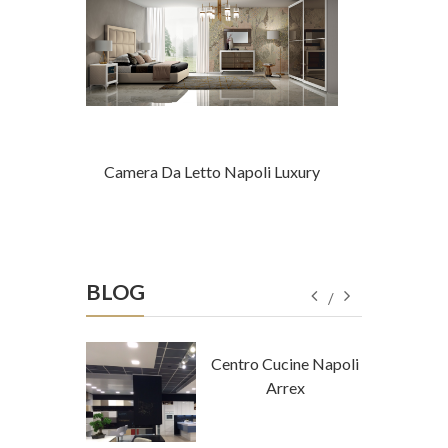
 Arredo
Camera Da Letto Napoli Luxury
Camera D
BLOG
tore Napoli
Centro Cucine Napoli
a Tempo
Arrex