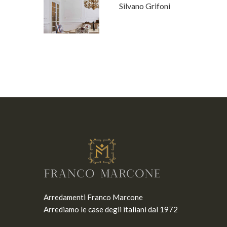
a Fanfani
Silvano Grifoni
Arredamenti Franco Marcone
Arrediamo le case degli italiani dal 1972