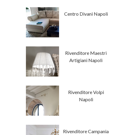
 Stile
Centro Divani Napoli
mporaneo
tore Napoli
Rivenditore Maestri
a Luxury
Artigiani Napoli
Classici Su
Rivenditore Volpi
isura
Napoli
ore Campania
Rivenditore Campania