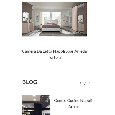
Maestri
Camera Da Letto Napoli Spar Arreda
Camera Da L
Tortora
BLOG
tore Napoli
Centro Cucine Napoli
a Tempo
Arrex