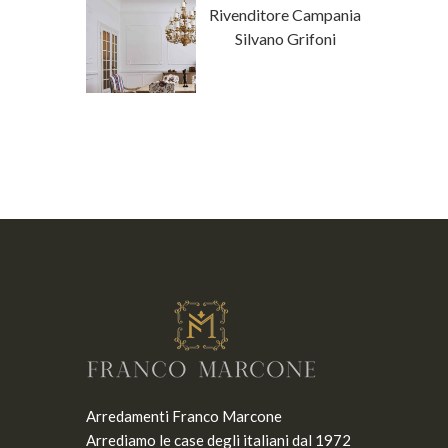
ore Campania
Rivenditore Campania
a Fanfani
Silvano Grifoni
Arredamenti Franco Marcone
Arrediamo le case degli italiani dal 1972