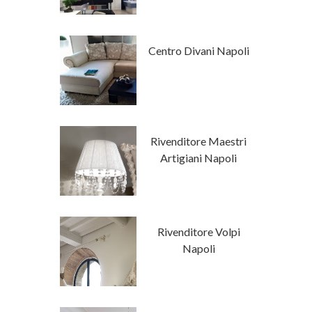
 Stile
Centro Divani Napoli
mporaneo
tore Napoli
Rivenditore Maestri
a Luxury
Artigiani Napoli
Classici Su
Rivenditore Volpi
isura
Napoli